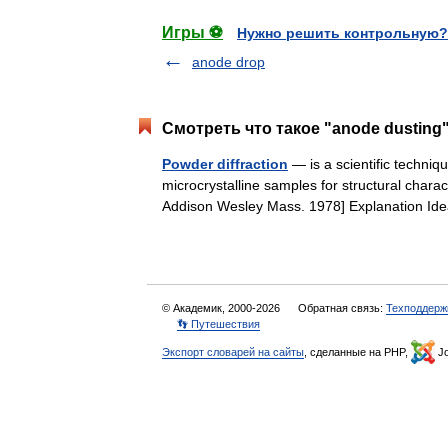
Игры ⚽
Нужно решить контрольную?
anode drop
Смотреть что такое "anode dusting
Powder diffraction
— is a scientific techniqu
microcrystalline samples for structural charact
Addison Wesley Mass. 1978] Explanation I
© Академик, 2000-2026
Обратная связь:
Техподдерж
👣 Путешествия
Экспорт словарей на сайты
, сделанные на PHP,
Jo