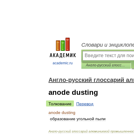
Словари и энциклоп
academic.ru
Англо-русский глоссарий алюминиевой промышленности
Англо-русский глоссарий 
anode dusting
Толкование
Перевод
anode
dusting
образование
угольной
пыли
Англо
-
русский
глоссарий
алюминиевой
промышленно