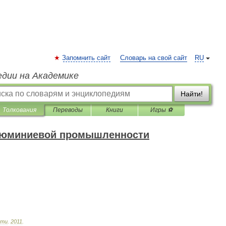
Запомнить сайт
Словарь на свой сайт
RU
едии на Академике
Найти!
Толкования
Переводы
Книги
Игры ⚽
алюминиевой промышленности
сти
.
2011
.