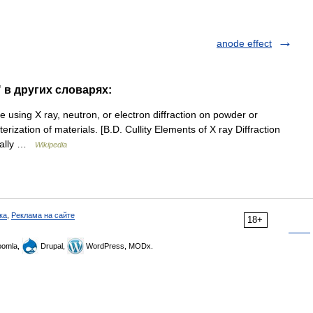
anode effect
" в других словарях:
e using X ray, neutron, or electron diffraction on powder or
erization of materials. [B.D. Cullity Elements of X ray Diffraction
deally …
Wikipedia
ка
,
Реклама на сайте
18+
omla,
Drupal,
WordPress, MODx.